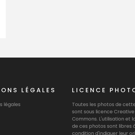
IONS LÉGALES
LICENCE PHOT
s légales
Toutes les photos de cette
sont sous licence Creative
Commons. L'utilisation et la
de ces photos sont libres à
condition d'indiquer leur or