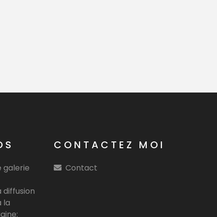
OS
CONTACTEZ MOI
 galerie
Contact
 diffusion
 la
igine: