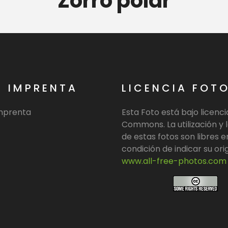
Zorro polar
E IMPRENTA
LICENCIA FOT
imprenta
Esta Foto está bajo licenc
Commons. La utilización y l
de estas fotos son libres e
condición de indicar su ori
www.all-free-photos.com