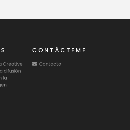
OS
CONTÁCTEME
ia Creative
Contacto
a difusión
n la
gen: