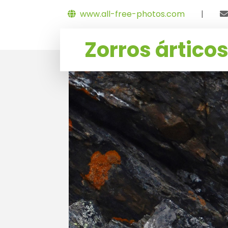
www.all-free-photos.com
|
Zorros ártico