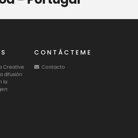
Mo
OS
CONTÁCTEME
ia Creative
Contacto
a difusión
n la
gen: