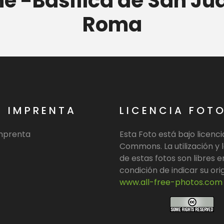
é -Basílica de San Jua
Roma
E IMPRENTA
LICENCIA FOT
imprenta
Esta Foto está bajo licenc
Commons. La utilización y l
de estas fotos son libres e
condición de indicar su ori
www.all-free-photos.com