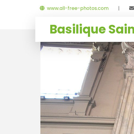
www.all-free-photos.com
|
Basilique Sai