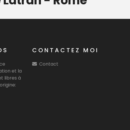
e Latran - Rome
Sa
OS
CONTACTEZ MOI
nce
Contact
tion et la
t libres à
origine: