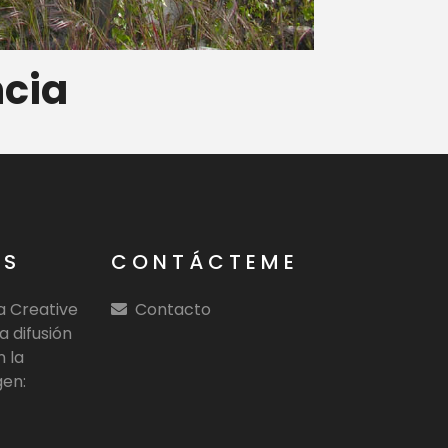
ncia
OS
CONTÁCTEME
ia Creative
Contacto
a difusión
n la
gen: