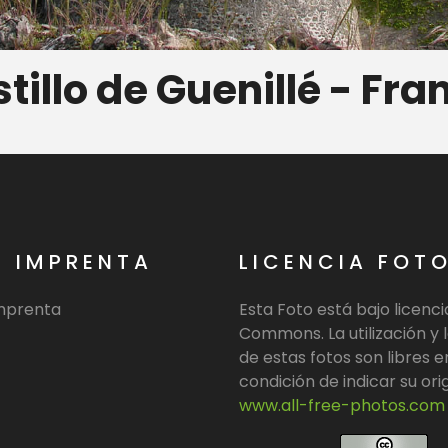
tillo de Guenillé - Fra
E IMPRENTA
LICENCIA FOT
imprenta
Esta Foto está bajo licenc
Commons. La utilización y l
de estas fotos son libres e
condición de indicar su ori
www.all-free-photos.com