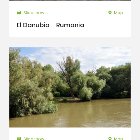
Slideshow
Map
El Danubio - Rumania
Slideshow
Map